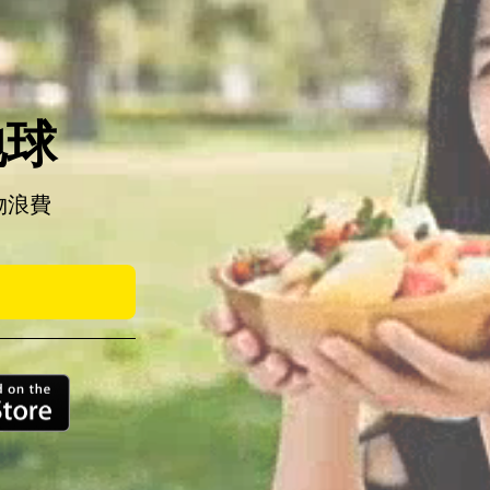
地球
物浪費