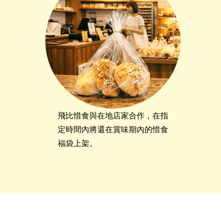
飛比惜食與在地店家合作，在指
定時間內將還在賞味期內的惜食
福袋上架。