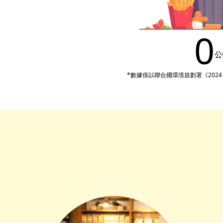
0
公
*數據係以聯合國環境規劃署《202