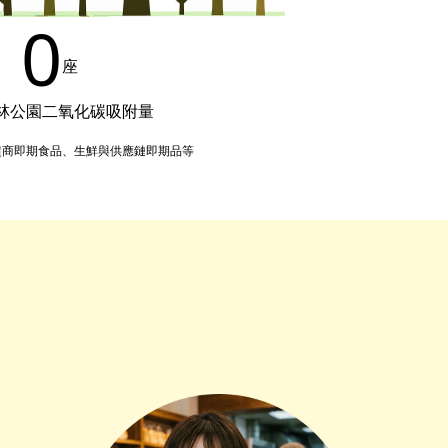
0
座
林公園二氧化碳吸附量
、超商即期食品、生鮮與供應鏈即期品等