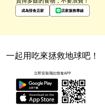
賣掉多餘的食物，不要浪費！
成為惜食店家
店家服務專線
一起用吃來拯救地球吧！
立即安裝飛比惜食APP